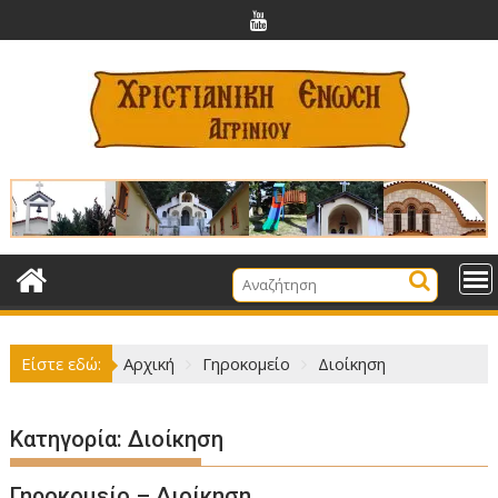
Περάστε
στο
περιεχόμενο
Είστε εδώ:
Αρχική
Γηροκομείο
Διοίκηση
Κατηγορία:
Διοίκηση
Γηροκομείο – Διοίκηση