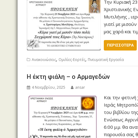
Την Κυριακή 23
Χριστιανικής Ε
Μυτιλήνης , ιε
γιατί με μισούν
μας χαρά και τι
ΠΕΡΙΣΣΌΤΕΡΑ
,
,
Ανακοινώσεις
Ομιλίες-Εορτές
Πνευματική Εργασία
Η έκτη φιάλη – ο Αρμαγεδών
4 Νοεμβρίου, 2025
ansar
Και την φετινή 
Ιεράς Μητροπόλ
του βιβλίου τη
Ενώσεως Αγρινί
6:00 μ.μ. θα αν
παρουσία σας θα