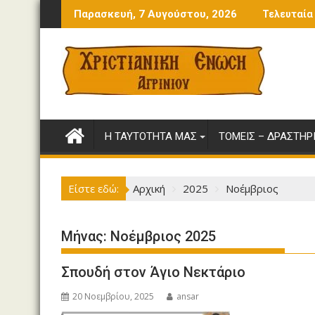
Περάστε
 τις γενιές
Εκδρομή στην Πάλαιρο
Παρασκευή, 7 Αυγούστου, 2026
Τελευταία
στο
περιεχόμενο
Η ΤΑΥΤΌΤΗΤΆ ΜΑΣ
ΤΟΜΕΊΣ – ΔΡΑΣΤΗΡ
Είστε εδώ:
Αρχική
2025
Νοέμβριος
Μήνας:
Νοέμβριος 2025
Σπουδή στον Άγιο Νεκτάριο
20 Νοεμβρίου, 2025
ansar