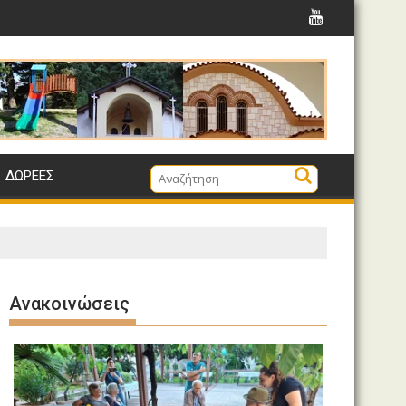
Αληθιναί και δίκαιαι αι κρίσεις του Θεού ημών
ΔΩΡΕΈΣ
Ανακοινώσεις