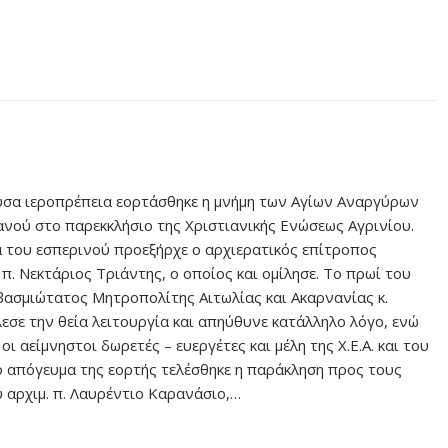
σα ιεροπρέπεια εορτάσθηκε η μνήμη των Αγίων Αναργύρων
ανού στο παρεκκλήσιο της Χριστιανικής Ενώσεως Αγρινίου.
 του εσπερινού προεξήρχε ο αρχιερατικός επίτροπος
 π. Νεκτάριος Τριάντης, ο οποίος και ομίλησε. Το πρωί του
ασμιώτατος Μητροπολίτης Αιτωλίας και Ακαρνανίας κ.
εσε την θεία λειτουργία και απηύθυνε κατάλληλο λόγο, ενώ
ι αείμνηστοι δωρετές – ευεργέτες και μέλη της Χ.Ε.Α. και του
ο απόγευμα της εορτής τελέσθηκε η παράκληση προς τους
 αρχιμ. π. Λαυρέντιο Καρανάσιο,…