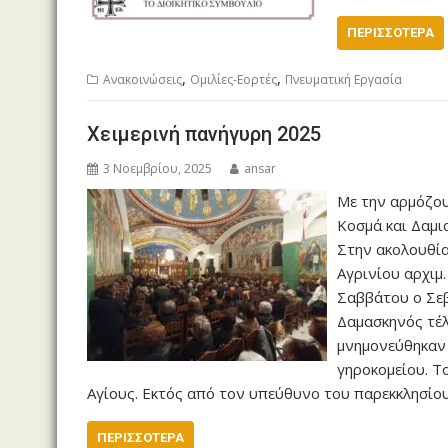
ΠΕΡΙΣΣΌΤΕΡΑ
,
,
Ανακοινώσεις
Ομιλίες-Εορτές
Πνευματική Εργασία
Χειμερινή πανήγυρη 2025
3 Νοεμβρίου, 2025
ansar
Με την αρμόζου
Κοσμά και Δαμι
Στην ακολουθία
Αγρινίου αρχιμ.
Σαββάτου ο Σεβ
Δαμασκηνός τέλ
μνημονεύθηκαν ο
γηροκομείου. Τ
Αγίους. Εκτός από τον υπεύθυνο του παρεκκλησίου
ΠΕΡΙΣΣΌΤΕΡΑ