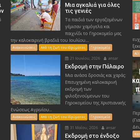
ι
Μια αγκαλιά για όλες
ών
τις γενιές
6
Τα παιδιά των εργαζομένων
γέμισαν χαμόγελα και
παιχνίδι το Γηροκομείο μας
ευχ
την καλοκαιρινή βραδιά του Ιουλίου....
ξεκ
Ανακοινώσεις
Από τη ζωή του Ιδρύματος
Γηροκομείο
Αί
21 Ιουνίου, 2026
ansar
Εκδρομή στην Πάλαιρο
Μια ανάσα δροσιάς και χαράς:
Επιτυχημένη καλοκαιρινή
εκδρομή των
φιλοξενούμενων του
Γηροκομείου της Χριστιανικής
Ενώσεως Αγρινίου...
Περ
Ανακοινώσεις
Από τη ζωή του Ιδρύματος
Γηροκομείο
(Γι
Δευ
31 Μαΐου, 2026
ansar
Κα
Εκδρομή στο ένδοξο