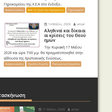
Γηροκομείου της Χ.Ε.Α στο ένδοξο...
Ανακοινώσεις
Από τη ζωή του Ιδρύματος
Γηροκομείο
14 Μαΐου, 2026
ansar
Αληθιναί και δίκαιαι
αι κρίσεις του Θεού
ημών
Την Κυριακή 17 Μαΐου
2026 και ώρα 7:00 μ.μ. θα πραγματοποιηθεί στην
αίθουσα της Χριστιανικής Ενώσεως...
Ανακοινώσεις
Ομιλίες-Εορτές
Πνευματική Εργασία
τασκήνωση
11 Μαΐου, 2026
ansar