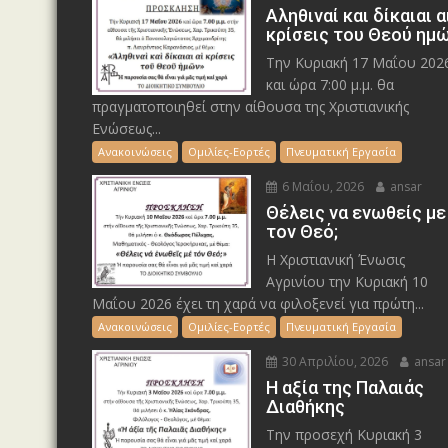
Αληθιναί και δίκαιαι α
κρίσεις του Θεού ημ
Την Κυριακή 17 Μαΐου 202
και ώρα 7:00 μ.μ. θα
πραγματοποιηθεί στην αίθουσα της Χριστιανικής
Ενώσεως...
Ανακοινώσεις
Ομιλίες-Εορτές
Πνευματική Εργασία
6 Μαΐου, 2026
ansar
Θέλεις να ενωθείς με
τον Θεό;
Η Χριστιανική Ένωσις
Αγρινίου την Κυριακή 10
Μαΐου 2026 έχει τη χαρά να φιλοξενεί για πρώτη...
Ανακοινώσεις
Ομιλίες-Εορτές
Πνευματική Εργασία
30 Απριλίου, 2026
ansar
Η αξία της Παλαιάς
Διαθήκης
Την προσεχή Κυριακή 3