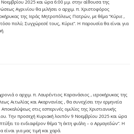
 Νοεμβρίου 2025 και ώρα 6:00 μ.μ. στην αίθουσα της
νώσεως Αγρινίου θα μιλήσει ο αρχιμ. π. Χριστοφόρος
ροκήρυκας της Ιεράς Μητροπόλεως Πατρών, με θέμα “Κύριε ,
 τόσο πολύ; Συγχώρεσέ τους, Κύριε”. Η παρουσία θα είναι για
μή.
χρονιά ο αρχιμ. π. Λαυρέντιος Καρανάσιος , ιεροκήρυκας της
εως Αιτωλίας και Ακαρνανίας , θα συνεχίσει την ερμηνεία
ς Αποκαλύψεως στις εσπερινές ομιλίες της Χριστιανικής
ου. Την προσεχή Κυριακή λοιπόν 9 Νοεμβρίου 2025 και ώρα
απτύξει το ενδιαφέρον θέμα “η έκτη φιάλη – ο Αρμαγεδών”. Η
 είναι για μας τιμή και χαρά.