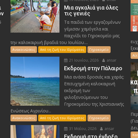
ι
Μια αγκαλιά για όλες
ών
τις γενιές
6
Τα παιδιά των εργαζομένων
γέμισαν χαμόγελα και
παιχνίδι το Γηροκομείο μας
ευχ
την καλοκαιρινή βραδιά του Ιουλίου....
ξεκ
Ανακοινώσεις
Από τη ζωή του Ιδρύματος
Γηροκομείο
Αί
21 Ιουνίου, 2026
ansar
Εκδρομή στην Πάλαιρο
Μια ανάσα δροσιάς και χαράς:
Επιτυχημένη καλοκαιρινή
εκδρομή των
φιλοξενούμενων του
Γηροκομείου της Χριστιανικής
Ενώσεως Αγρινίου...
Περ
Ανακοινώσεις
Από τη ζωή του Ιδρύματος
Γηροκομείο
(Γι
Δευ
31 Μαΐου, 2026
ansar
Κα
Εκδρομή στο ένδοξο