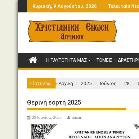
Περάστε
 τις γενιές
Εκδρομή στην Πάλαιρο
Κυριακή, 9 Αυγούστου, 2026
Τελευταία Νέ
στο
περιεχόμενο
Η ΤΑΥΤΌΤΗΤΆ ΜΑΣ
ΤΟΜΕΊΣ – ΔΡΑΣΤΗΡ
Είστε εδώ:
Αρχική
2025
Ιούνιος
28
Θερινή εορτή 2025
28 Ιουνίου, 2025
ansar