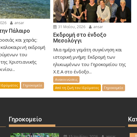
2026
ansar
31 Μαΐου, 2026
ansar
την Πάλαιρο
Εκδρομή στο ένδοξο
ροσιάς και χαράς:
Μεσολόγγι
 καλοκαιρινή εκδρομή
Μια ημέρα γεμάτη συγκίνηση και
ούμενων του
ιστορική μνήμη: Εκδρομή των
της Χριστιανικής
ηλικιωμένων του Γηροκομείου της
νίου...
Χ.Ε.Α στο ένδοξο...
Ανακοινώσεις
 Ιδρύματος
Γηροκομείο
Από τη ζωή του Ιδρύματος
Γηροκομείο
Γηροκομείο
Κα
15 Ιουλίου, 2026
ansar