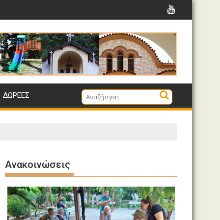
Αληθιναί και δίκαιαι αι κρίσεις του Θεού ημών
ΔΩΡΕΈΣ
Ανακοινώσεις