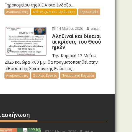
Γηροκομείου της Χ.Ε.Α στο ένδοξο...
Ανακοινώσεις
Από τη ζωή του Ιδρύματος
Γηροκομείο
14 Μαΐου, 2026
ansar
Αληθιναί και δίκαιαι
αι κρίσεις του Θεού
ημών
Την Κυριακή 17 Μαΐου
2026 και ώρα 7:00 μ.μ. θα πραγματοποιηθεί στην
αίθουσα της Χριστιανικής Ενώσεως...
Ανακοινώσεις
Ομιλίες-Εορτές
Πνευματική Εργασία
τασκήνωση
11 Μαΐου, 2026
ansar