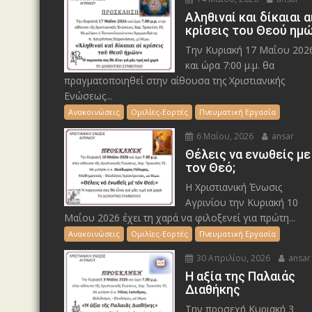
Αληθιναί και δίκαιαι α
κρίσεις του Θεού ημ
Την Κυριακή 17 Μαΐου 202
και ώρα 7:00 μ.μ. θα
πραγματοποιηθεί στην αίθουσα της Χριστιανικής
Ενώσεως...
Ανακοινώσεις
Ομιλίες-Εορτές
Πνευματική Εργασία
6 Μαΐου, 2026
ansar
Θέλεις να ενωθείς με
τον Θεό;
Η Χριστιανική Ένωσις
Αγρινίου την Κυριακή 10
Μαΐου 2026 έχει τη χαρά να φιλοξενεί για πρώτη...
Ανακοινώσεις
Ομιλίες-Εορτές
Πνευματική Εργασία
30 Απριλίου, 2026
ansar
Η αξία της Παλαιάς
Διαθήκης
Την προσεχή Κυριακή 3