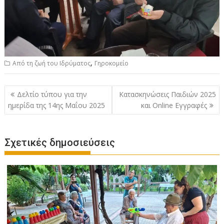
,
Από τη ζωή του Ιδρύματος
Γηροκομείο
Πλοήγηση
Δελτίο τύπου για την
Κατασκηνώσεις Παιδιών 2025
άρθρων
ημερίδα της 14ης Μαΐου 2025
και Online Εγγραφές
Σχετικές δημοσιεύσεις