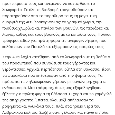
προετοιμασία τους και ανέμεναν να καταφθάσει το
λεωφορείο. Σε όλη τη διαδρομή τραγουδούσαν και
παρατηρούσαν από τα παράθυρά τους τη μαγευτική
ομορφιά της Αιτωλοακαρνανίας: τα γραφικά χωριά, την
πλούσια χλωρίδα και πανίδα των βουνών, τις πεδιάδες και
λίμνες, καθώς και τους βοσκούς με τα κοπάδια τους. Πολλοί
τρόφιμοι είδαν για πρώτη φορά τις ανεμογεννήτριες που
καλύπτουν τον Πεταλά και εξέφρασαν τις απορίες τους.
Στην Αμφιλοχία κατέβηκαν από το λεωφορείο με τη βοήθεια
του προσωπικού που συνόδευσε τους γέροντες και
γερόντισσες. Αρχικά, περπάτησαν δίπλα στη θάλασσα, είδαν
τα ψαροκάικα που επέστρεφαν από την ψαριά τους. Τα
πρόσωπα των ηλικιωμένων γέμισαν με συγκίνηση, χαρά κι
ενθουσιασμό. Μια τρόφιμος, όπως μάς εξομολογήθηκε,
έβλεπε για πρώτη φορά τη θάλασσα. Η χαρά και το χαμόγελό
της απερίγραπτα. Έπειτα, όλοι μαζί απήλαυσαν τα
ροφήματα και γλυκάκια τους, πλάι στα ήρεμα νερά του
Αμβρακικού κόλπου. Συζήτησαν, γέλασαν και πάνω απ’ όλα