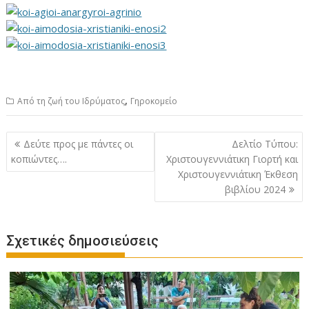
,
Από τη ζωή του Ιδρύματος
Γηροκομείο
Πλοήγηση
Δεύτε προς με πάντες οι
Δελτίο Τύπου:
άρθρων
κοπιώντες….
Χριστουγεννιάτικη Γιορτή και
Χριστουγεννιάτικη Έκθεση
βιβλίου 2024
Σχετικές δημοσιεύσεις