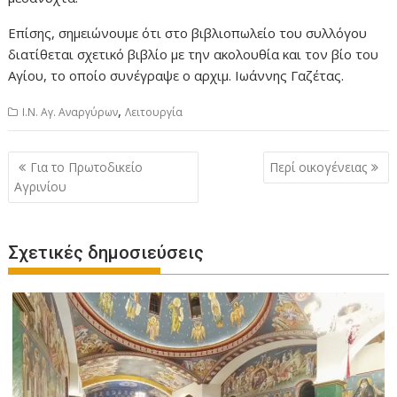
Επίσης, σημειώνουμε ότι στο βιβλιοπωλείο του συλλόγου
διατίθεται σχετικό βιβλίο με την ακολουθία και τον βίο του
Αγίου, το οποίο συνέγραψε ο αρχιμ. Ιωάννης Γαζέτας.
,
Ι.Ν. Αγ. Αναργύρων
Λειτουργία
Πλοήγηση
Για το Πρωτοδικείο
Περί οικογένειας
άρθρων
Αγρινίου
Σχετικές δημοσιεύσεις